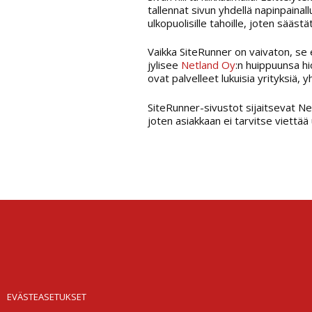
tallennat sivun yhdellä napinpainallu
ulkopuolisille tahoille, joten säästät
Vaikka SiteRunner on vaivaton, se
jylisee
Netland Oy
:n huippuunsa hi
ovat palvelleet lukuisia yrityksiä, 
SiteRunner-sivustot sijaitsevat Netla
joten asiakkaan ei tarvitse viettä
EVÄSTEASETUKSET