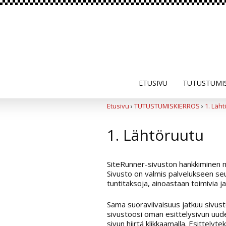
ETUSIVU
TUTUSTUMI
Etusivu
›
TUTUSTUMISKIERROS
›
1. Läh
1. Lähtöruutu
SiteRunner-sivuston hankkiminen 
Sivusto on valmis palvelukseen seur
tuntitaksoja, ainoastaan toimivia j
Sama suoraviivaisuus jatkuu sivus
sivustoosi oman esittelysivun uudel
sivun hiirtä klikkaamalla. Esittelytek