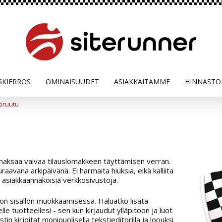
SKIERROS
OMINAISUUDET
ASIAKKAITAMME
HINNASTO
töruutu
maksaa vaivaa tilauslomakkeen täyttämisen verran.
aavana arkipäivänä. Ei harmaita hiuksia, eikä kalliita
a asiakkaannäköisiä verkkosivustoja.
ton sisällön muokkaamisessa. Haluatko lisätä
le tuotteellesi - sen kun kirjaudut ylläpitoon ja luot
stin kirjoitat monipuolisella tekstieditorilla ja lopuksi