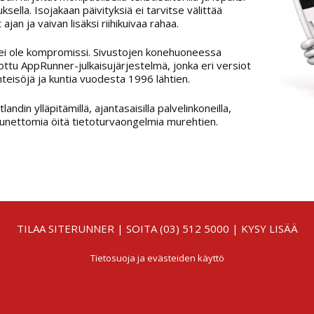
ksella. Isojakaan päivityksiä ei tarvitse välittää
 ajan ja vaivan lisäksi riihikuivaa rahaa.
 ei ole kompromissi. Sivustojen konehuoneessa
ottu AppRunner-julkaisujärjestelmä, jonka eri versiot
yhteisöjä ja kuntia vuodesta 1996 lähtien.
ndin ylläpitämillä, ajantasaisilla palvelinkoneilla,
ä unettomia öitä tietoturvaongelmia murehtien.
TILAA SITERUNNER
| SOITA
(03) 512 5000
|
KYSY LISÄÄ
Tietosuoja
ja
evästeiden käyttö